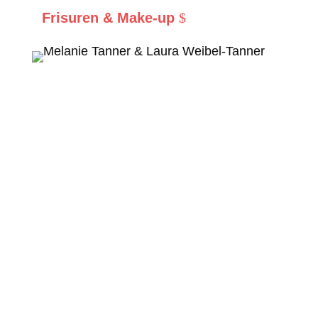
Frisuren & Make-up
Coiffeur Hoormelodie
Eine passende Frisur
oder Haarschnitt?
Wir bieten Ihnen typgerechte Haarschnitte/-
färbungen über Hochzeitsfrisuren und
verschiedene Make-Ups an. Für jeden ist
etwas dabei, kurz, mittel oder lange Haare.