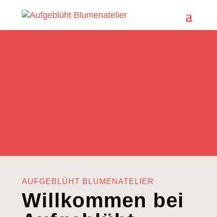
AKTUELL
Trockenblumen-
Karten
Mehr erfahren
5
AKTUELL
Blumen-Abo
Mehr erfahren
5
AUFGEBLÜHT BLUMENATELIER
Willkommen bei